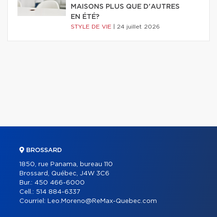
MAISONS PLUS QUE D'AUTRES
EN ÉTÉ?
STYLE DE VIE
|
24 juillet 2026
BROSSARD
1850, rue Panama, bureau 110
Brossard, Québec, J4W 3C6
Bur.:
450 466-6000
Cell.:
514 884-6337
Courriel:
Leo.Moreno@ReMax-Quebec.com