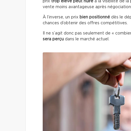
prix
trop élevé peut nuire
à la visibilité de la
vente moins avantageuse après négociation
À l’inverse, un prix
bien positionné
dès le dép
chances d’obtenir des offres compétitives.
Il ne s’agit donc pas seulement de « combi
sera perçu
dans le marché actuel.