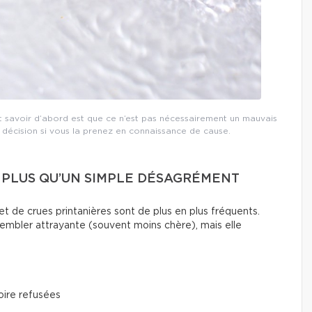
ut savoir d’abord est que ce n’est pas nécessairement un mauvais
décision si vous la prenez en connaissance de cause.
N PLUS QU’UN SIMPLE DÉSAGRÉMENT
t de crues printanières sont de plus en plus fréquents.
embler attrayante (souvent moins chère), mais elle
oire refusées